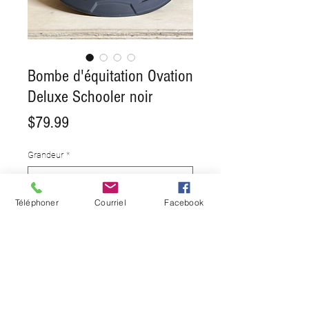
Bombe d'équitation Ovation
Deluxe Schooler noir
Price
$79.99
Grandeur
*
Téléphoner
Courriel
Facebook
Quantity
*
Add to Cart