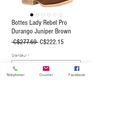
Bottes Lady Rebel Pro
Durango Juniper Brown
Regular
Sale
 C$277.69 
C$222.15
Price
Price
Grandeur
*
Téléphoner
Courriel
Facebook
Quantity
*
Add to Cart
OPTIONS D'ARTICLE