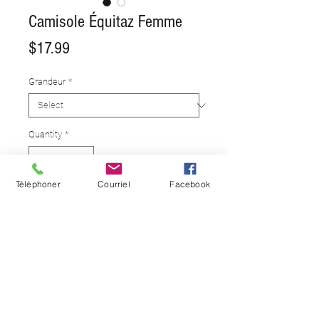
Camisole Équitaz Femme
Price
$17.99
Grandeur
*
Quantity
*
Téléphoner
Courriel
Facebook
Add to Cart
Faites partie de la famille, portez
la marque!
OPTIONS D'ARTICLE