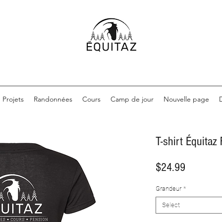
Projets
Randonnées
Cours
Camp de jour
Nouvelle page
T-shirt Équita
Price
$24.99
Grandeur
*
Select