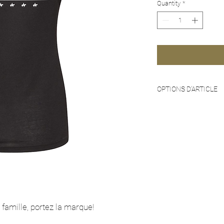
Quantity
*
OPTIONS D'ARTICLE
Les grandeurs disponi
avons actuellement en 
commander votre taille
celle-ci est disponibl
délais et frais supplém
être occasionnés. Véri
téléphone ou courriel 
votre taille.
a famille, portez la marque!