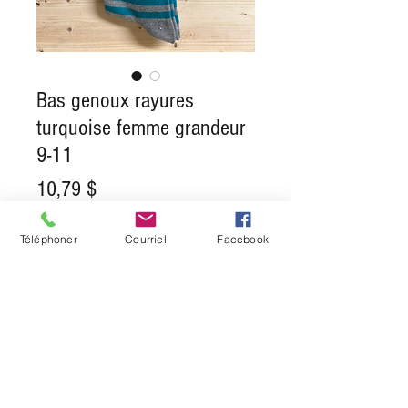
Bas genoux rayures
turquoise femme grandeur
9-11
Prix
10,79 $
Quantité
*
Téléphoner
Courriel
Facebook
Ajouter au panier
POLITIQUE ARTICLES EN
LIQUIDATION