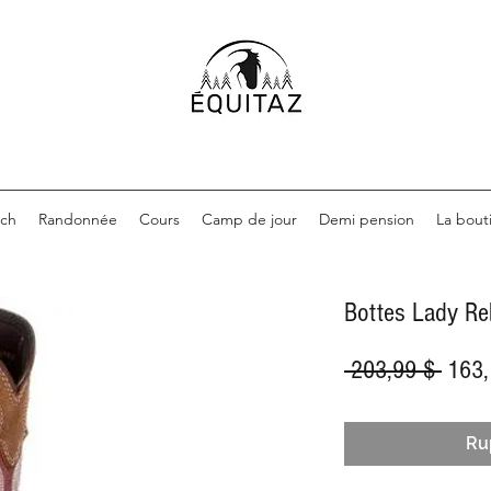
nch
Randonnée
Cours
Camp de jour
Demi pension
La bout
Bottes Lady Re
Prix
 203,99 $ 
163,
origin
Ru