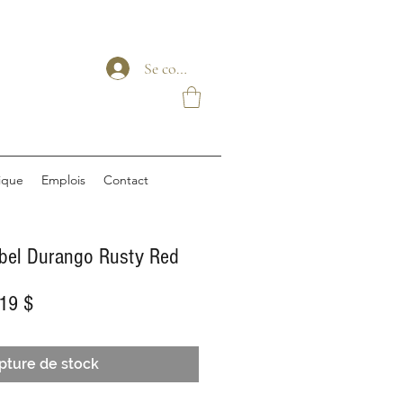
Se connecter
ique
Emplois
Contact
bel Durango Rusty Red
Prix
19 $
al
promotionnel
pture de stock