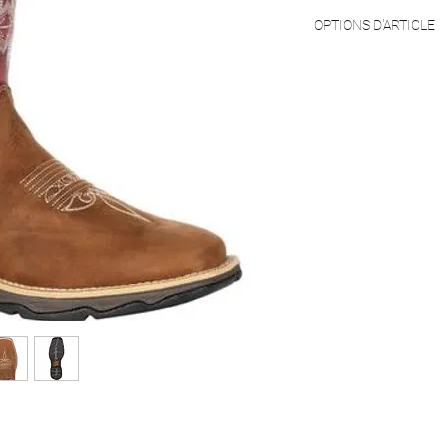
OPTIONS D'ARTICLE
Les grandeurs disponi
avons actuellement en 
commander votre taille
celle-ci est disponibl
délais et frais supplém
être occasionnés. Véri
téléphone ou courriel 
votre taille.