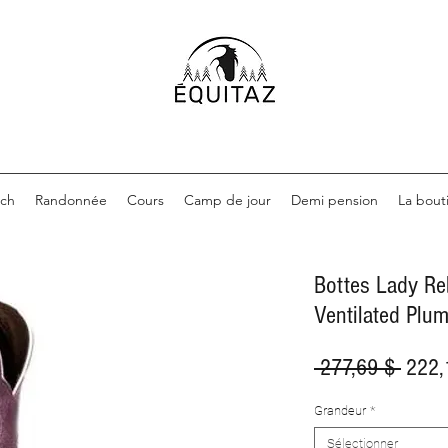
nch
Randonnée
Cours
Camp de jour
Demi pension
La bout
Bottes Lady Re
Ventilated Plu
Prix
 277,69 $ 
222,
origin
Grandeur
*
Sélectionner