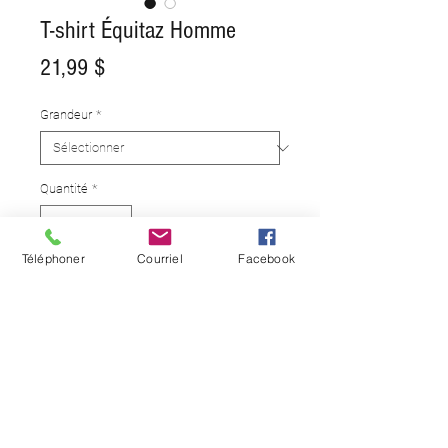
T-shirt Équitaz Homme
Prix
21,99 $
Grandeur
*
Quantité
*
Téléphoner
Courriel
Facebook
Ajouter au panier
Faites partie de la famille, portez
la marque!
OPTIONS D'ARTICLE